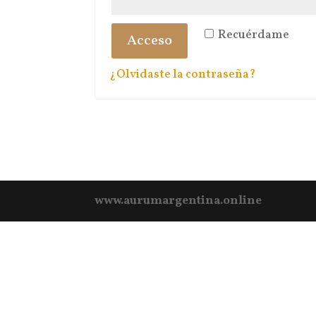
Recuérdame
Acceso
¿Olvidaste la contraseña?
www.aurumargentina.online