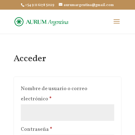
+54 9 11 6178 5029
aurumargentina@gmail.com
Acceder
Nombre de usuario o correo
Obligatorio
electrónico
*
Obligatorio
Contraseña
*