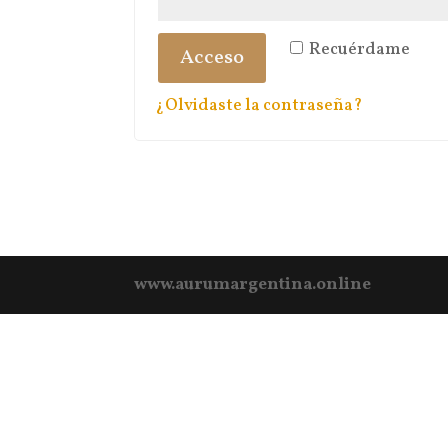
Recuérdame
Acceso
¿Olvidaste la contraseña?
www.aurumargentina.online