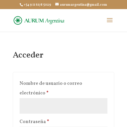
+54 9 11 6178 5029
aurumargentina@gmail.com
Acceder
Nombre de usuario o correo
Obligatorio
electrónico
*
Obligatorio
Contraseña
*