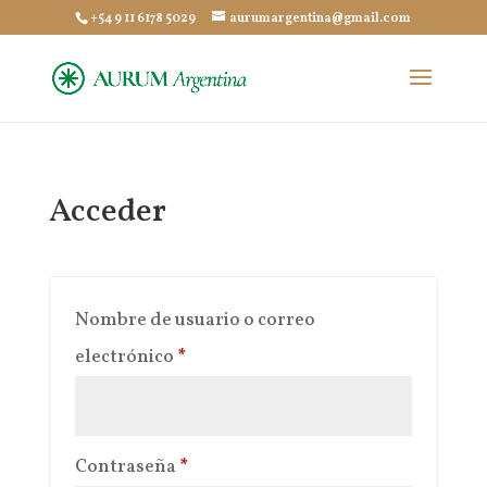
+54 9 11 6178 5029
aurumargentina@gmail.com
Acceder
Nombre de usuario o correo
Obligatorio
electrónico
*
Obligatorio
Contraseña
*