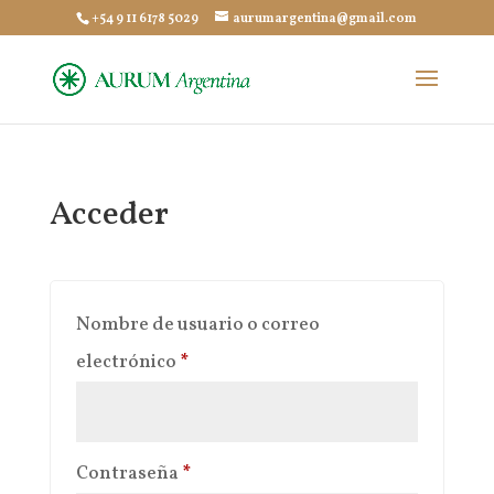
+54 9 11 6178 5029
aurumargentina@gmail.com
Acceder
Nombre de usuario o correo
Obligatorio
electrónico
*
Obligatorio
Contraseña
*