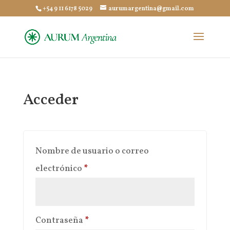
+54 9 11 6178 5029
aurumargentina@gmail.com
Acceder
Nombre de usuario o correo
Obligatorio
electrónico
*
Obligatorio
Contraseña
*