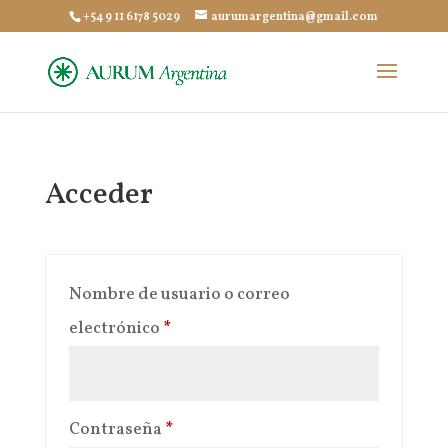
+54 9 11 6178 5029
aurumargentina@gmail.com
Acceder
Nombre de usuario o correo
Obligatorio
electrónico
*
Obligatorio
Contraseña
*