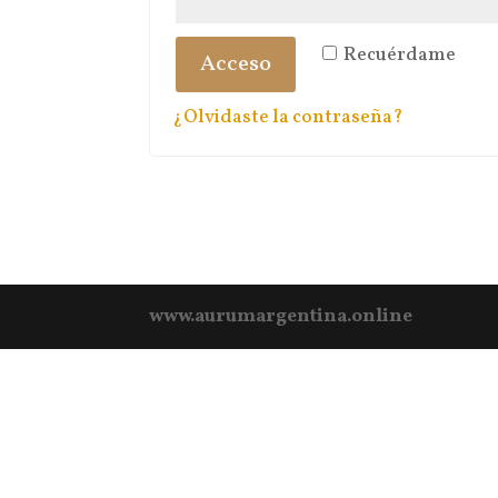
Recuérdame
Acceso
¿Olvidaste la contraseña?
www.aurumargentina.online