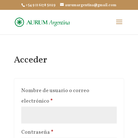
+54 9 11 6178 5029
aurumargentina@gmail.com
Acceder
Nombre de usuario o correo
Obligatorio
electrónico
*
Obligatorio
Contraseña
*