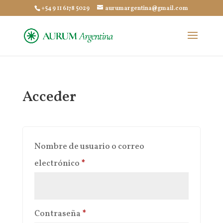
+54 9 11 6178 5029
aurumargentina@gmail.com
Acceder
Nombre de usuario o correo
Obligatorio
electrónico
*
Obligatorio
Contraseña
*