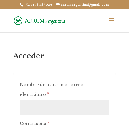
+54 9 11 6178 5029
aurumargentina@gmail.com
Acceder
Nombre de usuario o correo
Obligatorio
electrónico
*
Obligatorio
Contraseña
*