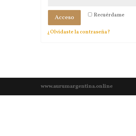
Recuérdame
Acceso
¿Olvidaste la contraseña?
www.aurumargentina.online