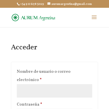
+54 9 11 6178 5029
aurumargentina@gmail.com
Acceder
Nombre de usuario o correo
Obligatorio
electrónico
*
Obligatorio
Contraseña
*