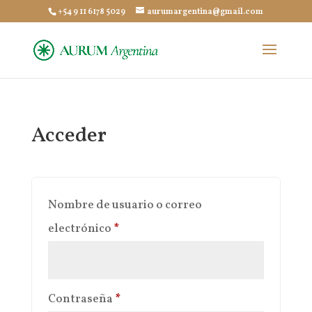
+54 9 11 6178 5029
aurumargentina@gmail.com
Acceder
Nombre de usuario o correo
Obligatorio
electrónico
*
Obligatorio
Contraseña
*