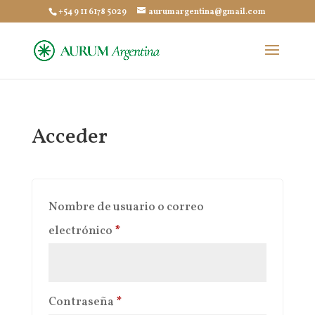
+54 9 11 6178 5029
aurumargentina@gmail.com
Acceder
Nombre de usuario o correo
Obligatorio
electrónico
*
Obligatorio
Contraseña
*