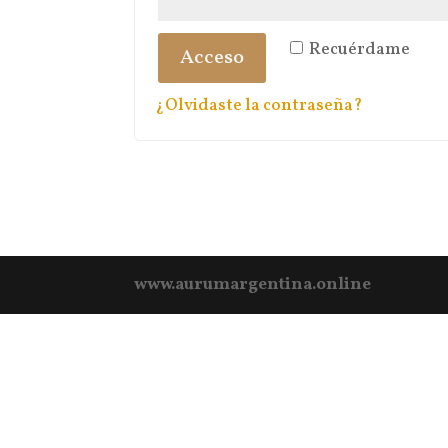
Recuérdame
Acceso
¿Olvidaste la contraseña?
www.aurumargentina.online