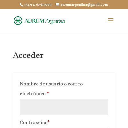
+54 9 11 6178 5029
aurumargentina@gmail.com
Acceder
Nombre de usuario o correo
Obligatorio
electrónico
*
Obligatorio
Contraseña
*