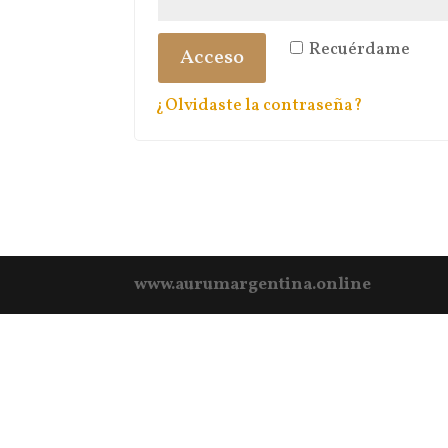
Recuérdame
Acceso
¿Olvidaste la contraseña?
www.aurumargentina.online