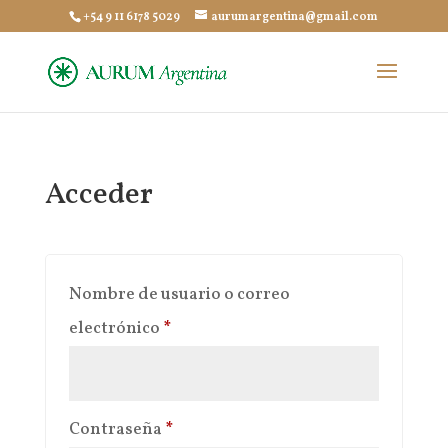
+54 9 11 6178 5029
aurumargentina@gmail.com
Acceder
Nombre de usuario o correo
Obligatorio
electrónico
*
Obligatorio
Contraseña
*