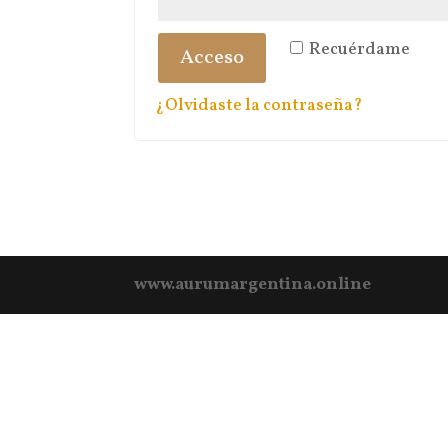
Recuérdame
Acceso
¿Olvidaste la contraseña?
www.aurumargentina.online