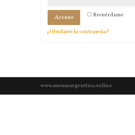
Recuérdame
Acceso
¿Olvidaste la contraseña?
www.aurumargentina.online