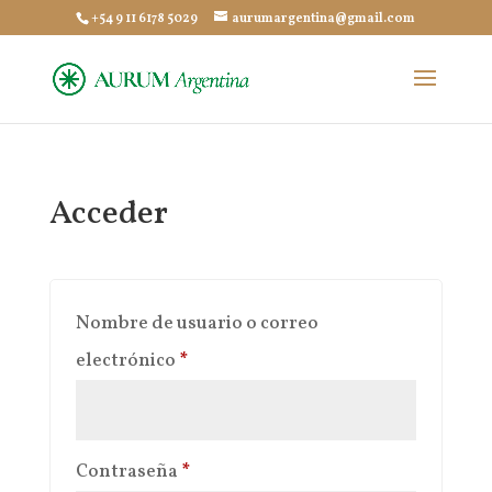
+54 9 11 6178 5029
aurumargentina@gmail.com
Acceder
Nombre de usuario o correo
Obligatorio
electrónico
*
Obligatorio
Contraseña
*